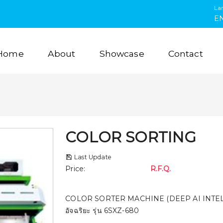
La
E
Home
About
Showcase
Contact
COLOR SORTING
Last Update
Price
:
R.F.Q.
COLOR SORTER MACHINE (DEEP AI INTELLIGE
อัจฉริยะ รุ่น 6SXZ-680