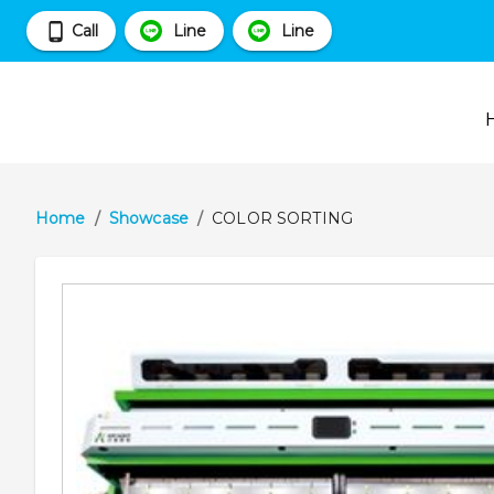
Call
Line
Line
Home
/
Showcase
/
COLOR SORTING