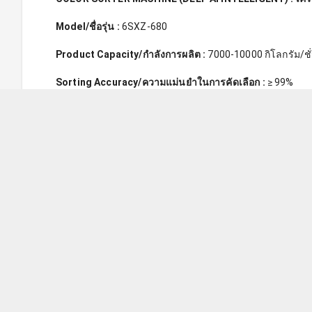
Model/ชื่อรุ่น :
 6SXZ-680 
Product Capacity/กำลังการผลิต :
 7000-10000 กิโลกรัม/ชั
Sorting Accuracy/ความแม่นยำในการคัดเลือก :
 ≥ 99%
Power/กำลัง : 
11.0-13.0kw
Air Pressure/แรงดันอากาศ :
 0.6-0.8Mpa
Air Consumtion/อัตราการใช้ลม :
 <5500L/min
Dimension/ขนาด : 
4329x1555x2221mm
Weight/น้ำหนัก : 
2200kg
หมายเหตุ : ค่าพารามิเตอร์ในตารางอาจเปลี่ยนแปลงขึ้นอยู่
ข้อมูลการใช้งาน: